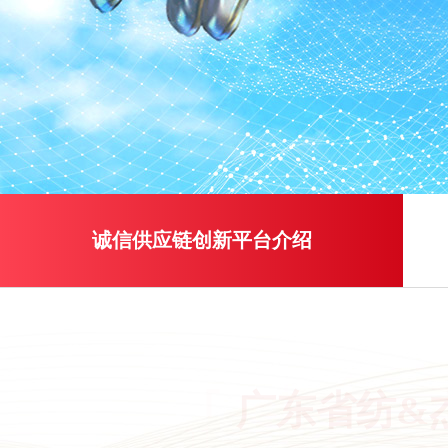
诚信供应链创新平台介绍
广东省纺&