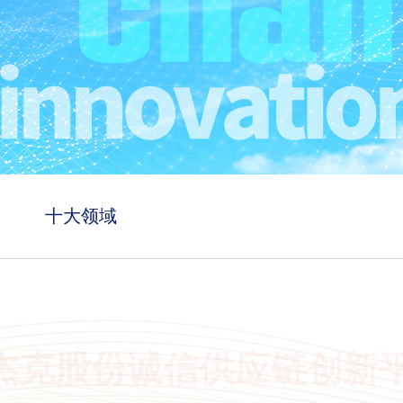
十大领域
杰克股份诚信供应链创新