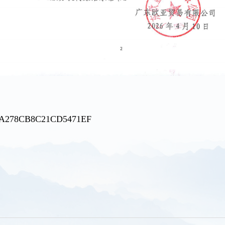
902A278CB8C21CD5471EF