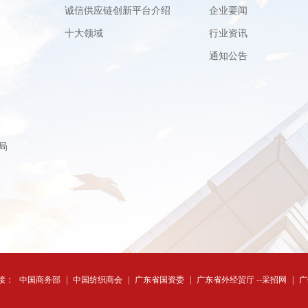
诚信供应链创新平台介绍
企业要闻
十大领域
行业资讯
通知公告
局
接：
中国商务部
|
中国纺织商会
|
广东省国资委
|
广东省外经贸厅 --采招网
|
广