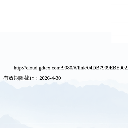
http://cloud.gdtex.com:9080/#/link/04DB7909EBE
有效期限截止：2026-4-30